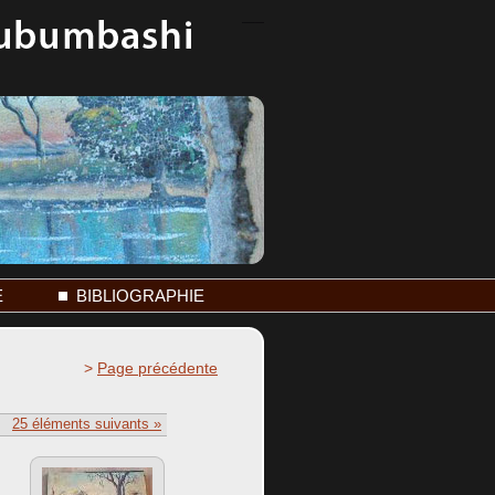
E
BIBLIOGRAPHIE
>
Page précédente
25
éléments suivants »