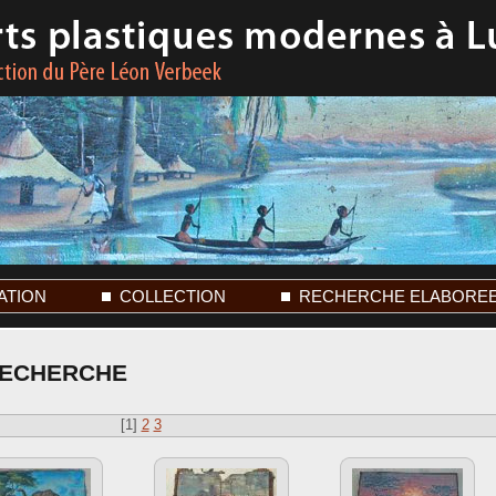
ATION
COLLECTION
RECHERCHE ELABORE
RECHERCHE
[
1
]
2
3