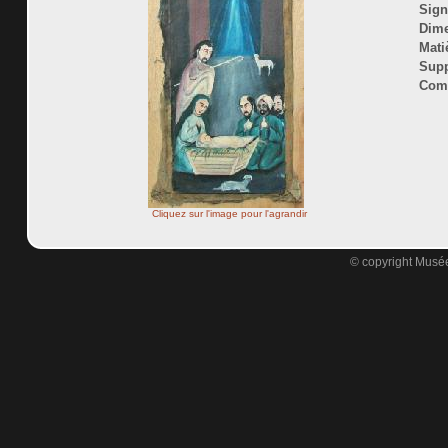
Sign
Dime
Mati
Supp
Comm
Cliquez sur l'image pour l'agrandir
© copyright Musée 