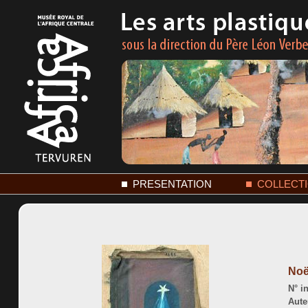
PRESENTATION
COLLECT
Noë
N° in
Aute