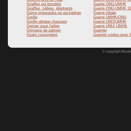
Giraffes qui broutent
Guerre ONU-UMHK
Giraffes, zèbres, éléphants
Guerre ONU-UMHK 1
Goma imeanguka na wa kadogo
Guerre tribale
Gorille
Guerre UMHK/ONU
Gorille attrape chasseur
Guerre UNO/UMHK
Grenier sous l'arbre
Guerre UNU/ UMHK
Grimpeur de palmier
Guerrier
Grues couronnées
Guerrier zoulou avec b
© copyright Musée 