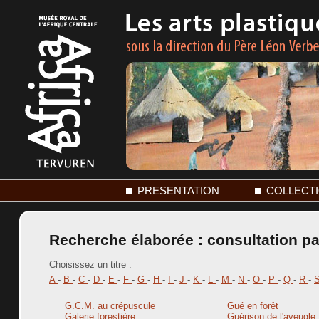
PRESENTATION
COLLECT
Recherche élaborée : consultation par
Choisissez un titre :
A
-
B
-
C
-
D
-
E
-
F
-
G
-
H
-
I
-
J
-
K
-
L
-
M
-
N
-
O
-
P
-
Q
-
R
-
G.C.M. au crépuscule
Gué en forêt
Galerie forestière
Guérison de l'aveugle