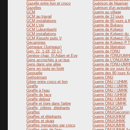
Gazelle entre lion et croco
Guérison de Naaman
Gazelles
Guérison d'un aveugle
GCM
Guerre au village
GCM au travail
Guerre de 13 jours
GCM installations
Guerre de 80 jours à 
GCM L'shi
Guerre de Bukavu
GCM Lubumbashi
Guerre de Kolwezi
GCM installations
Guerre de Kolwezi du 
GCM Kipushi puits V
Guerre de Kolwezi (Gue
Gécamines
Guerre de Kolwezi P.T
Gemeaux (Jumeaux)
Guerre de libération
Gen. 21, 1-18; 22,1-7
Guerre de l'ONU
Genèse chap. III Adam et Eve
Guerre de l'ONU/UM
Gens accrochés à un bus
Guerre de L'ONU/UM
Gens dans une allée
Guerre de l'ONU-UM
Gens en route en forêt
Guerre de six jours K
Gestuelle
Guerre des 80 jours K
Gethsémani
Guerre ONU
Gibier entre croco et lion
Guerre ONU / UHMK
Giraffe
Guerre ONU / UMHK
Giraffe à l'eau
Guerre ONU / UMHK
Giraffe de face
Guerre ONU /UHKM
Giraffe debout
Guerre ONU /UMHK
Giraffe et tigre dans l'arbre
Guerre ONU/ UMHK
Giraffe, zèbres, éléphants
Guerre ONU/GCM
Giraffes
Guerre ONU/Gécomin
Giraffes et éléphants
Guerre ONU/UHKM
Giraffes et okapi
Guerre ONU/UHMK
Giraffes menacées par croco
Guerre ONU/UMHK
Giraffes près de l'eau
Guerre ONU/UMHK fui