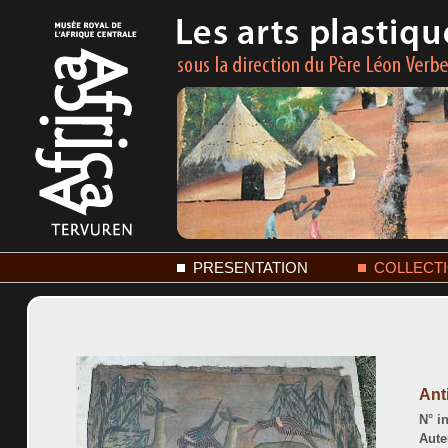
PRESENTATION
COLLECT
Ant
N° in
Aute