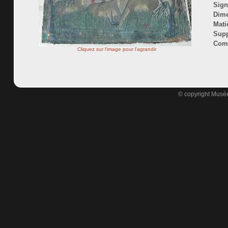
Sign
Dime
Mati
Supp
Comm
Cliquez sur l'image pour l'agrandir
© copyright Musée 