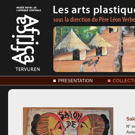
PRESENTATION
COLLECT
Sal
N° in
Aute