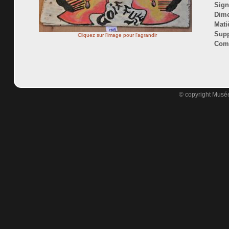
Sign
Dime
Mati
Supp
Cliquez sur l'image pour l'agrandir
Comm
© copyright Musée 