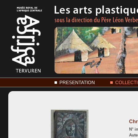
PRESENTATION
COLLECT
Chr
N° in
Aute