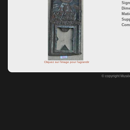
Sign
Dime
Mati
Supp
Comm
Cliquez sur l'image pour l'agrandir
© copyright Musée 