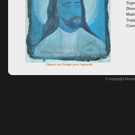
Sign
Dime
Mati
Supp
Comm
Cliquez sur l'image pour l'agrandir
© copyright Musée 