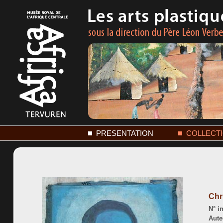
PRESENTATION
COLLECT
Chr
N° in
Aute