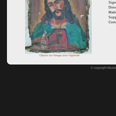
Sign
Dime
Mati
Supp
Comm
Cliquez sur l'image pour l'agrandir
© copyright Musée 