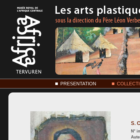
PRESENTATION
COLLECT
S. 
N° in
Aute