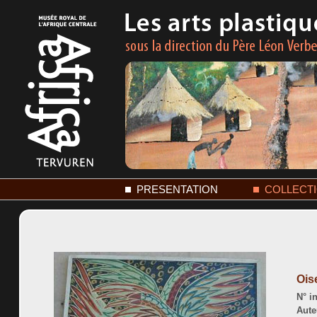
PRESENTATION
COLLECT
Ois
N° in
Aute