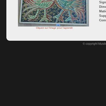
Sign
Dime
Mati
Supp
Comm
Cliquez sur l'image pour l'agrandir
© copyright Musée 