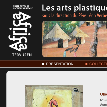
PRESENTATION
COLLECT
Ois
N° in
Aute