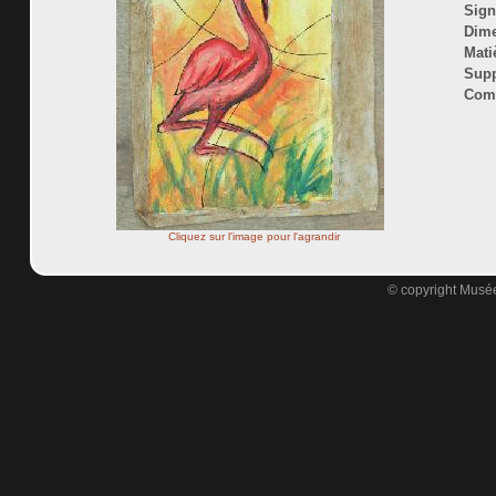
Sign
Dime
Mati
Supp
Comm
Cliquez sur l'image pour l'agrandir
© copyright Musée 