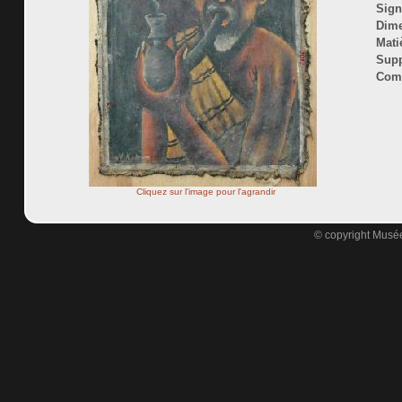
Sign
Dime
Mati
Supp
Comm
Cliquez sur l'image pour l'agrandir
© copyright Musée 