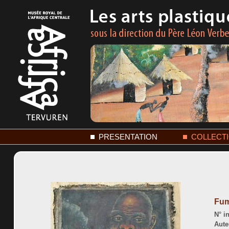
PRESENTATION
COLLECT
Fum
N° in
Aute