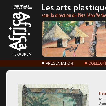
PRESENTATION
COLLECT
Fem
N° in
Aute