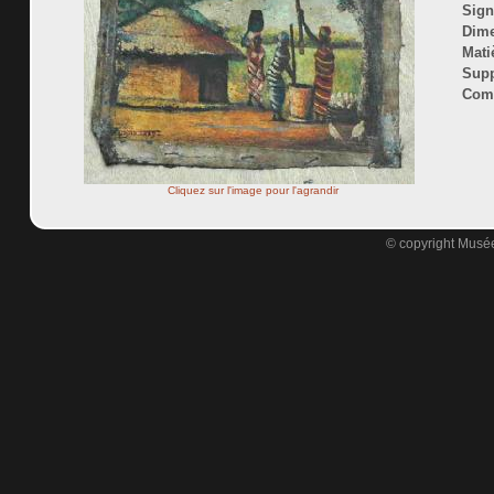
Sign
Dime
Mati
Supp
Comm
Cliquez sur l'image pour l'agrandir
© copyright Musée 