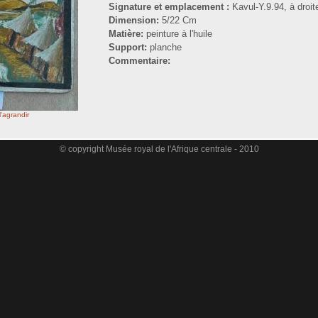
Signature et emplacement :
Kavul-Y.9.94, à droit
Dimension:
5/22 Cm
Matière:
peinture à l'huile
Support:
planche
Commentaire:
l'agrandir
© copyright Musée royal de l'Afrique centrale - 2010